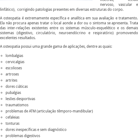
nervoso, vascular e
linfático), corrigindo patologias presentes em diversas estruturas do corpo.
A osteopatia é extremamente específica e analítica em sua avaliação e tratamento.
Ela não procura apenas tratar o local aonde a dor ou o sintoma se apresenta. Trata
das inter-relações existentes entre os sistemas músculo-esquelético e os demais
sistemas (digestivo, circulatório, neuroendócrino e respiratório) promovendo
excelentes resultados.
A osteopatia possui uma grande gama de aplicações, dentre as quais:
lombalgias
cervicalgias
escolioses
artroses
artrites
dores ciáticas
pubalgias
lesões desportivas
traumatismos
problemas de ATM (articulação têmporo-mandibular)
cefaleias
tonturas
dores inespecíficas e sem diagnóstico
problemas digestivos