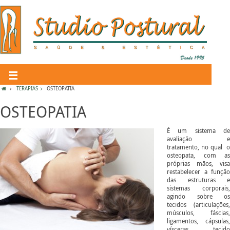
TERAPIAS
OSTEOPATIA
OSTEOPATIA
É um sistema de
avaliação e
tratamento, no qual o
osteopata, com as
próprias mãos, visa
restabelecer a função
das estruturas e
sistemas corporais,
agindo sobre os
tecidos (articulações,
músculos, fáscias,
ligamentos, cápsulas,
vísceras, tecido